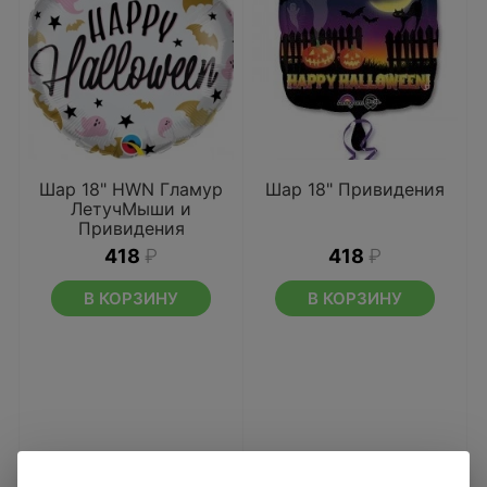
Шар 18" HWN Гламур
Шар 18" Привидения
ЛетучМыши и
Привидения
418
₽
418
₽
В КОРЗИНУ
В КОРЗИНУ