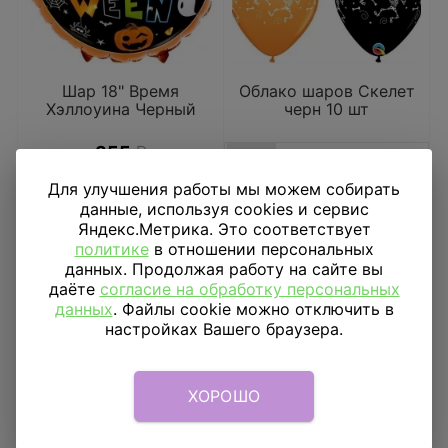
Шар 18" Время
Облако шаров Скелет
Хэллоуина Черный
черн 10 шт
355
₽
10 шт
15 шт
25 шт
50 шт
100 шт
Для улучшения работы мы можем собирать
В КОРЗИНУ
данные, используя cookies и сервис
2 450
₽
Яндекс.Метрика. Это соответствует
политике
в отношении персональных
В КОРЗИНУ
данных. Продолжая работу на сайте вы
даёте
согласие на обработку персональных
данных
. Файлы cookie можно отключить в
настройках Вашего браузера.
ХОРОШО