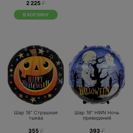
2 225
₽
В КОРЗИНУ
Шар 18" Страшная
Шар 18" HWN Ночь
тыква
привидений
355
₽
393
₽