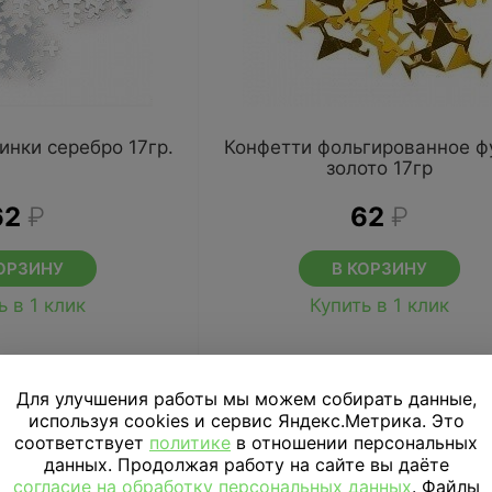
инки серебро 17гр.
Конфетти фольгированное 
золото 17гр
62
₽
62
₽
ОРЗИНУ
В КОРЗИНУ
ь в 1 клик
Купить в 1 клик
Для улучшения работы мы можем собирать данные,
используя cookies и сервис Яндекс.Метрика. Это
соответствует
политике
в отношении персональных
данных. Продолжая работу на сайте вы даёте
согласие на обработку персональных данных
. Файлы