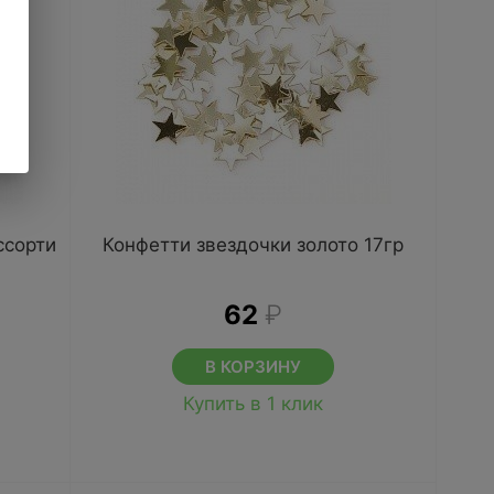
ссорти
Конфетти звездочки золото 17гр
62
₽
В КОРЗИНУ
Купить в 1 клик