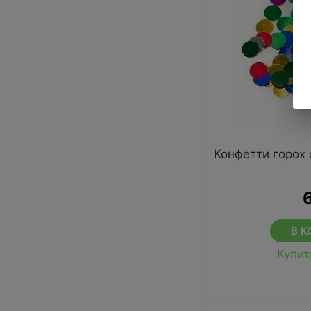
Конфетти горох 
В К
Купит