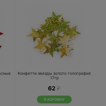
асные
Конфетти звезды золото голография
17гр
62
₽
В КОРЗИНУ