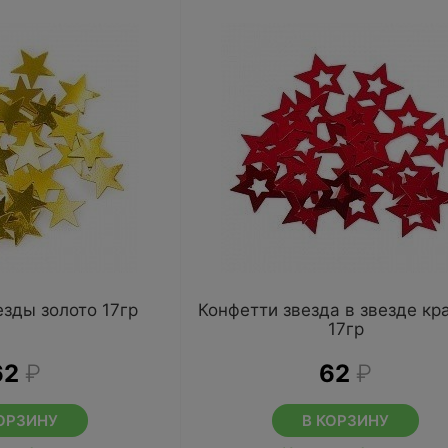
езды золото 17гр
Конфетти звезда в звезде кр
17гр
62
₽
62
₽
ОРЗИНУ
В КОРЗИНУ