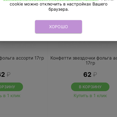
cookie можно отключить в настройках Вашего
браузера.
ХОРОШО
фольга ассорти 17гр
Конфетти звездочки фольга а
17гр
62
₽
62
₽
ОРЗИНУ
В КОРЗИНУ
ь в 1 клик
Купить в 1 клик