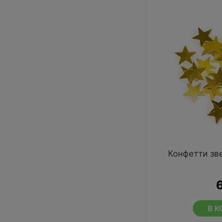
Конфетти зв
В К