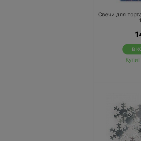
Свечи для торт
1
В К
Купит