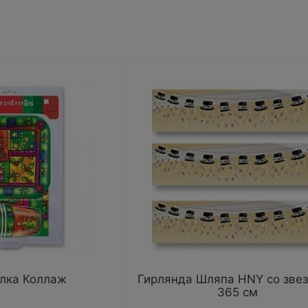
лка Коллаж
Гирлянда Шляпа HNY со зве
365 см