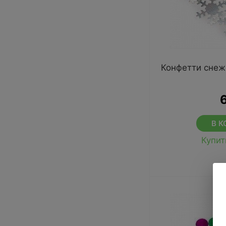
Конфетти снеж
В К
Купит