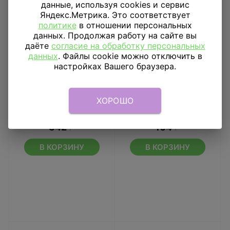
данные, используя cookies и сервис
Яндекс.Метрика. Это соответствует
политике
в отношении персональных
данных. Продолжая работу на сайте вы
даёте
согласие на обработку персональных
данных
. Файлы cookie можно отключить в
настройках Вашего браузера.
Гирлянда-буквы С ДР
Свечи для торта
ХОРОШО
Смешарики, 220 см
Спираль 13см 12шт
342
₽
104
₽
В КОРЗИНУ
В КОРЗИНУ