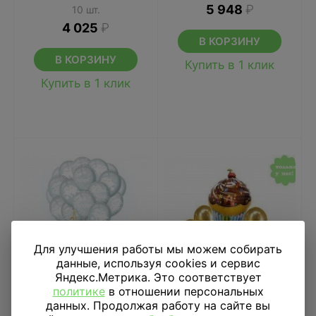
5 948
₽
10 шт.
4 025
₽
В КОРЗИНУ
В КОРЗИНУ
Купить в 1 клик
Купить в 1 клик
Для улучшения работы мы можем собирать
данные, используя cookies и сервис
Яндекс.Метрика. Это соответствует
политике
в отношении персональных
данных. Продолжая работу на сайте вы
Готовое решение
Букет из шаров С