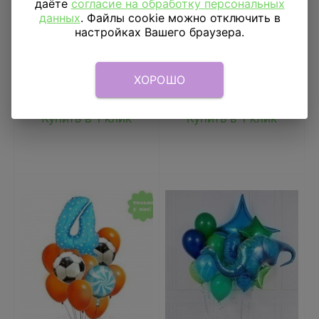
даёте
согласие на обработку персональных
Жених и невеста
днем рождения, Кекс
данных
. Файлы cookie можно отключить в
настройках Вашего браузера.
27 шт.
22 шт.
12 738
₽
5 205
₽
ХОРОШО
В КОРЗИНУ
В КОРЗИНУ
Купить в 1 клик
Купить в 1 клик