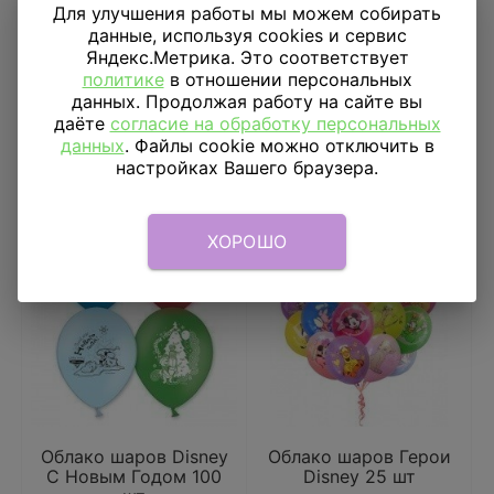
Для улучшения работы мы можем собирать
данные, используя cookies и сервис
3 450
₽
6 960
₽
Яндекс.Метрика. Это соответствует
политике
в отношении персональных
В КОРЗИНУ
В КОРЗИНУ
данных. Продолжая работу на сайте вы
даёте
согласие на обработку персональных
Купить в 1 клик
Купить в 1 клик
данных
. Файлы cookie можно отключить в
настройках Вашего браузера.
ХОРОШО
Облако шаров Disney
Облако шаров Герои
С Новым Годом 100
Disney 25 шт