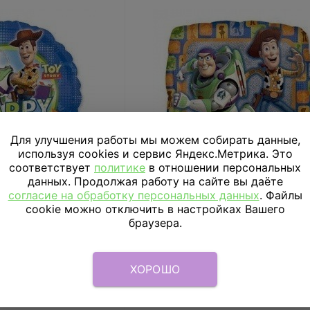
Для улучшения работы мы можем собирать данные,
используя cookies и сервис Яндекс.Метрика. Это
соответствует
политике
в отношении персональных
данных. Продолжая работу на сайте вы даёте
согласие на обработку персональных данных
. Файлы
История игрушек
Шар 18" История игруше
cookie можно отключить в настройках Вашего
браузера.
в наличии
Нет в наличии
ХОРОШО
РОБНЕЕ
ПОДРОБНЕЕ