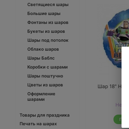
Светящиеся шары
Большие шары
Фонтаны из шаров
Букеты из шаров
Шары под потолок
Облако шаров
Шары Баблс
Коробки с шарами
Шары поштучно
Цветы из шаров
Шар 18" HB 
Оформление
шарами
Нет 
Товары для праздника
ПОД
Печать на шарах