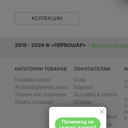
КОЛЛЕКЦИИ
2015 - 2026 © «ПЕРВОШАР»
-
Воздушные шар
КАТЕГОРИИ ТОВАРОВ
ПОКУПАТЕЛЯМ
К
Гелиевые шары
О нас
И
Фольгированные шары
Новинки
И
Товары для праздника
Доставка и оплата
А
Печать на шарах
Отзывы
Т
Контакты
Р
Гарантия и возврат
E
Промокод на
Договор оферты
скидку хотите?