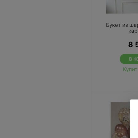
Букет из ш
кар
8 
В К
Купит