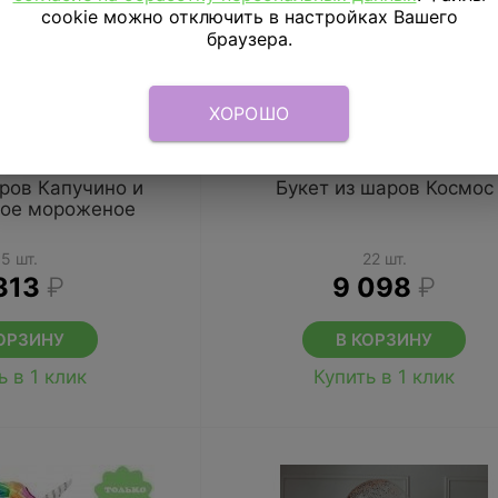
cookie можно отключить в настройках Вашего
браузера.
ХОРОШО
аров Капучино и
Букет из шаров Космос
ое мороженое
15 шт.
22 шт.
313
₽
9 098
₽
ОРЗИНУ
В КОРЗИНУ
ь в 1 клик
Купить в 1 клик