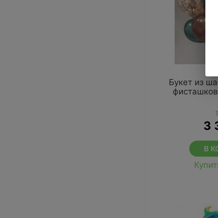
Букет из ш
фисташков
3 
В К
Купит