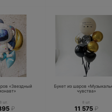
аров «Звездный
Букет из шаров «Музыкаль
монавт»
чувства»
8 шт.
8 шт.
895
₽
11 575
₽