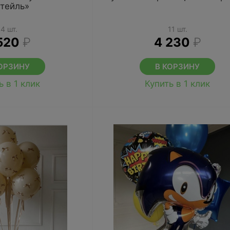
ктейль»
14 шт.
11 шт.
520
₽
4 230
₽
ОРЗИНУ
В КОРЗИНУ
ь в 1 клик
Купить в 1 клик