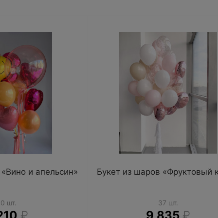
 «Вино и апельсин»
Букет из шаров «Фруктовый 
10 шт.
37 шт.
210
₽
9 835
₽