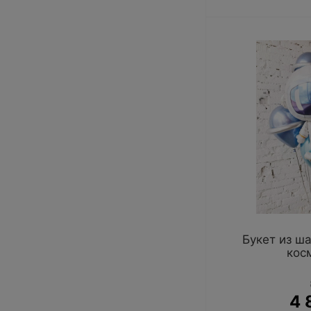
Букет из ш
кос
4 