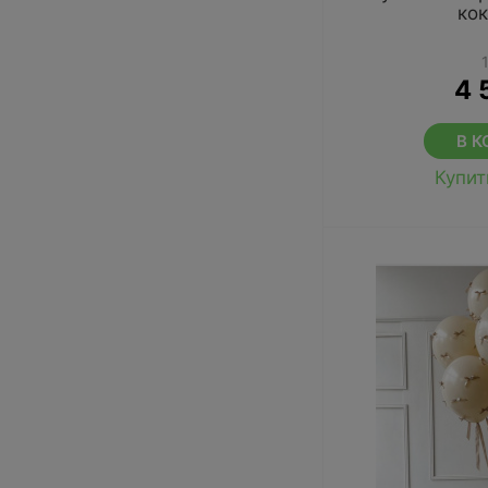
ко
4 
В К
Купит