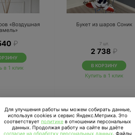
аров «Воздушная
Букет из шаров Соник
амель»
540
₽
7 шт.
2 738
₽
ОРЗИНУ
В КОРЗИНУ
ь в 1 клик
Купить в 1 клик
Для улучшения работы мы можем собирать данные,
используя cookies и сервис Яндекс.Метрика. Это
соответствует
политике
в отношении персональных
данных. Продолжая работу на сайте вы даёте
согласие на обработку персональных данных
. Файлы