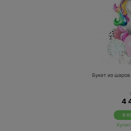
Букет из шаров
4 
В К
Купит