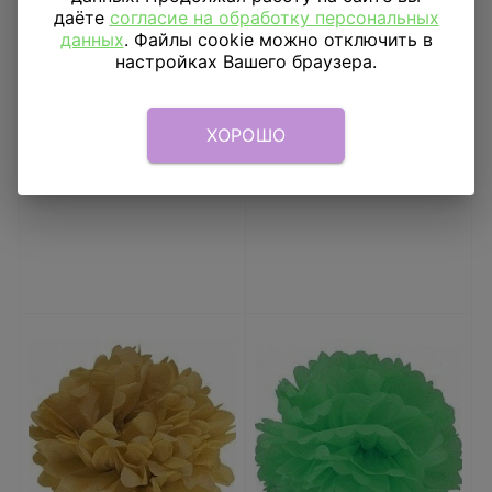
даёте
согласие на обработку персональных
данных
. Файлы cookie можно отключить в
Парик Дьяволица
Ободок с бантиком
настройках Вашего браузера.
Желтый в
разноцветный
горошек Большой
609
₽
153
₽
ХОРОШО
В КОРЗИНУ
В КОРЗИНУ