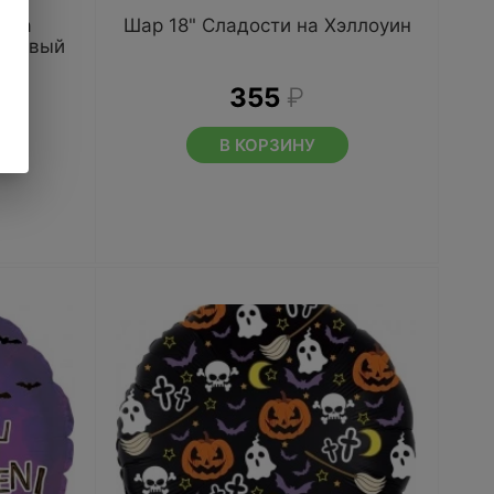
 на
Шар 18" Сладости на Хэллоуин
нжевый
355
₽
В КОРЗИНУ