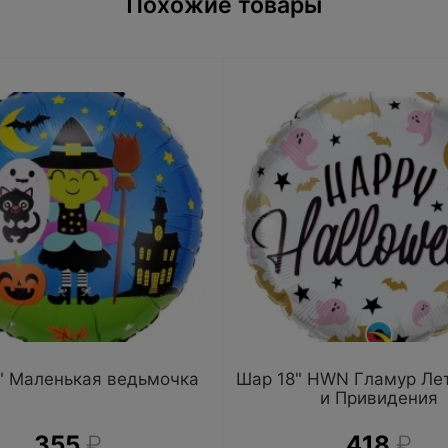
Похожие товары
" Маленькая ведьмочка
Шар 18" HWN Гламур Л
и Привидения
355
₽
418
₽