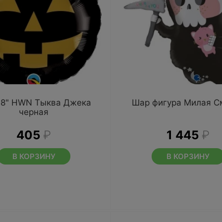
18" HWN Тыква Джека
Шар фигура Милая С
черная
405
₽
1 445
₽
В КОРЗИНУ
В КОРЗИНУ