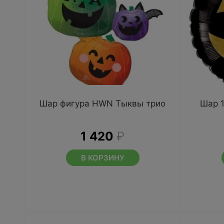
Шар фигура HWN Тыквы трио
Шар 
1 420
₽
В КОРЗИНУ