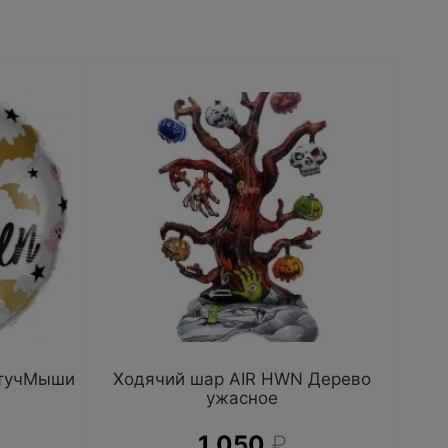
етучМыши
Ходячий шар AIR HWN Дерево
ужасное
1 050
₽