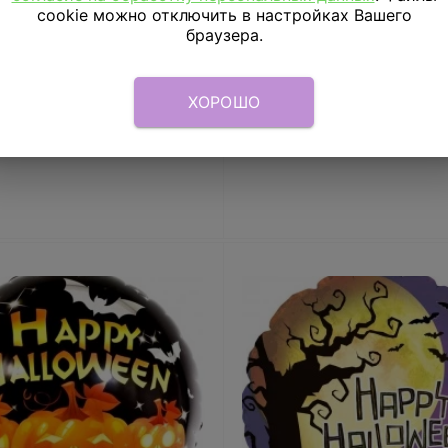
cookie можно отключить в настройках Вашего
 18" Страшная тыква
Шар 18" HWN Череп
браузера.
Хэллоуин,Черный/Ора
355
₽
393
₽
ХОРОШО
В КОРЗИНУ
В КОРЗИНУ