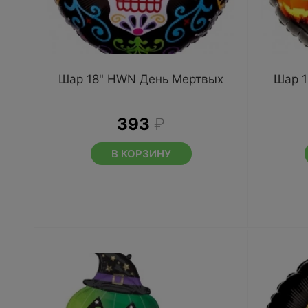
Шар 18" HWN День Мертвых
Шар 1
393
₽
В КОРЗИНУ