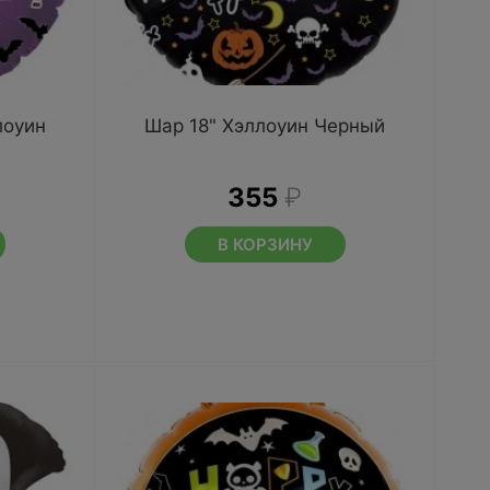
лоуин
Шар 18" Хэллоуин Черный
355
₽
В КОРЗИНУ