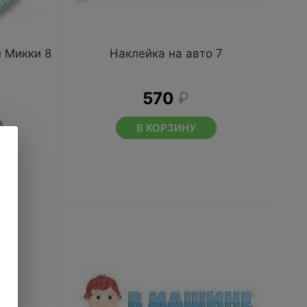
 Микки 8
Наклейка на авто 7
570
₽
В КОРЗИНУ