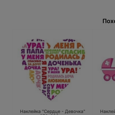
Пох
Наклейка "Сердце - Девочка"
Наклей