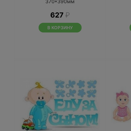
370*390мм
627
₽
В КОРЗИНУ