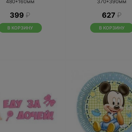
480*160мм
370*390мм
399
₽
627
₽
В КОРЗИНУ
В КОРЗИНУ