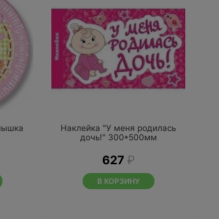
лышка
Наклейка "У меня родилась
дочь!" 300*500мм
627
₽
В КОРЗИНУ