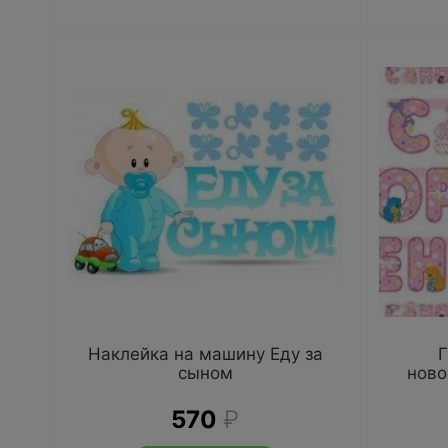
Наклейка на машину Еду за
Г
сыном
нов
570
₽