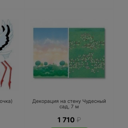
очка)
Декорация на стену Чудесный
сад, 7 м
1 710
₽