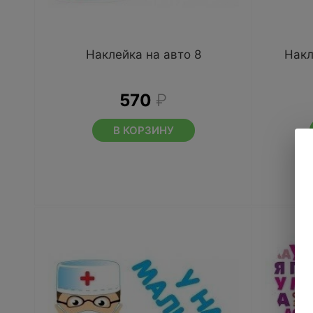
Наклейка на авто 8
Накл
570
₽
В КОРЗИНУ