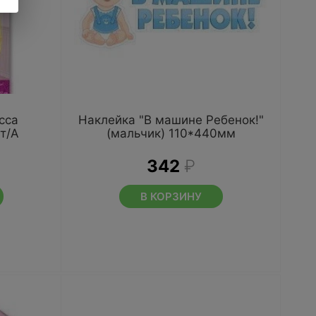
сса
Наклейка "В машине Ребенок!"
т/А
(мальчик) 110*440мм
342
₽
В КОРЗИНУ