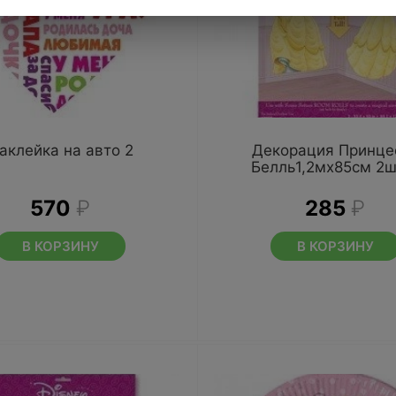
аклейка на авто 2
Декорация Принце
Белль1,2мх85см 2ш
570
₽
285
₽
В КОРЗИНУ
В КОРЗИНУ