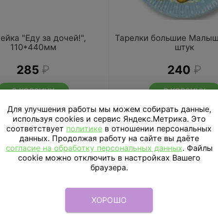
ейка "Еду за дочей!",
Тарелки большие Малыш
110*440мм
штук
285
₽
240
₽
В КОРЗИНУ
В КОРЗИНУ
Для улучшения работы мы можем собирать данные,
используя cookies и сервис Яндекс.Метрика. Это
соответствует
политике
в отношении персональных
данных. Продолжая работу на сайте вы даёте
согласие на обработку персональных данных
. Файлы
cookie можно отключить в настройках Вашего
браузера.
ХОРОШО