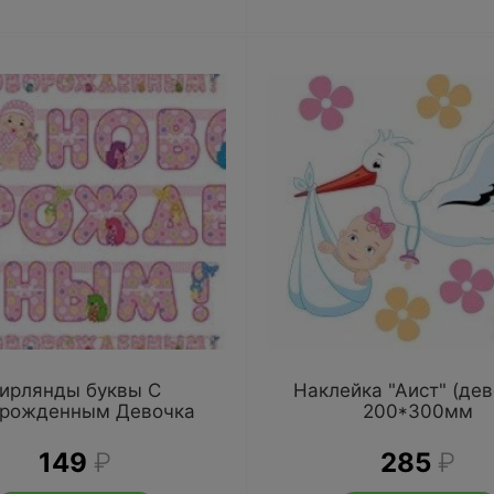
ирлянды буквы С
Наклейка "Аист" (дев
орожденным Девочка
200*300мм
149
₽
285
₽