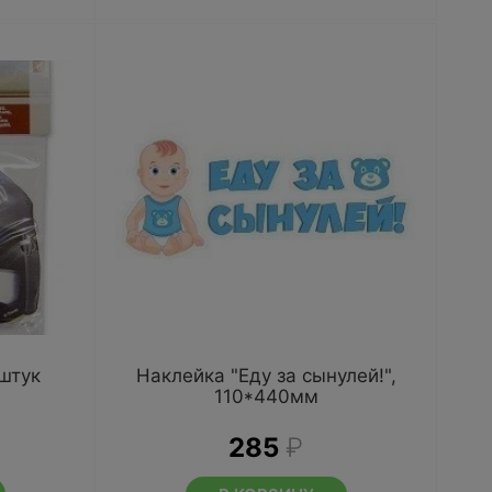
штук
Наклейка "Еду за сынулей!",
110*440мм
285
₽