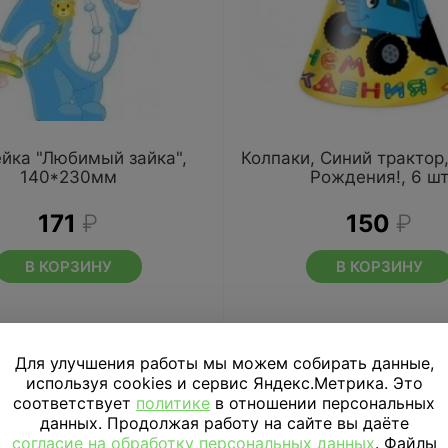
йка "Любимый зайка",
Колпаки, Синий трактор
140*230мм
Рождения!, 6 ш
171
₽
150
₽
В КОРЗИНУ
В КОРЗИНУ
Для улучшения работы мы можем собирать данные,
используя cookies и сервис Яндекс.Метрика. Это
соответствует
политике
в отношении персональных
данных. Продолжая работу на сайте вы даёте
согласие на обработку персональных данных
. Файлы