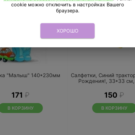
cookie можно отключить в настройках Вашего
браузера.
ХОРОШО
ка "Малыш" 140*230мм
Салфетки, Синий тракто
Рождения!, 33*33 см,
171
₽
150
₽
В КОРЗИНУ
В КОРЗИНУ