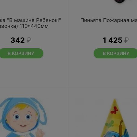
ка "В машине Ребенок!"
Пиньята Пожарная м
евочка) 110*440мм
342
₽
1 425
₽
В КОРЗИНУ
В КОРЗИНУ