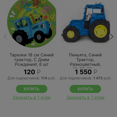
Тарелки 18 см Синий
Пиньята, Синий
трактор, С Днем
Трактор,
Рождения!, 6 шт
Разноцветный,
46*35*23 см
120
Р
1 550
Р
Для подписчиков:
114
руб.
Для подписчиков:
1 473
руб.
Д
Заказать в 1 клик
Заказать в 1 клик