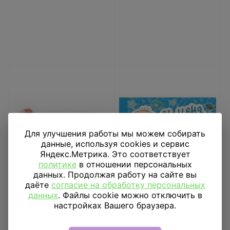
Для улучшения работы мы можем собирать
данные, используя cookies и сервис
Яндекс.Метрика. Это соответствует
политике
в отношении персональных
данных. Продолжая работу на сайте вы
даёте
согласие на обработку персональных
Наклейка "Еду за
Наклейка "У меня
данных
. Файлы cookie можно отключить в
сынулей!", 110*440мм
родился сын!"
настройках Вашего браузера.
300*500мм
285
₽
627
₽