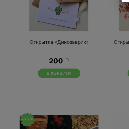
Открытка «Динозаврик»
Откры
200
₽
В КОРЗИНУ
-33%