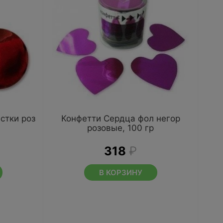
стки роз
Конфетти Сердца фол негор
розовые, 100 гр
318
₽
В КОРЗИНУ