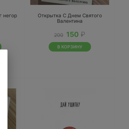
г негор
Открытка С Днем Святого
Валентина
150
₽
200
В КОРЗИНУ