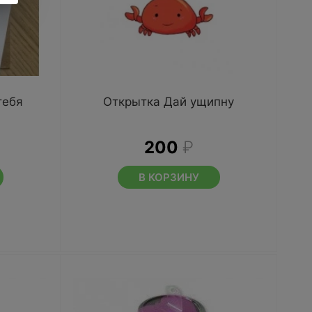
тебя
Открытка Дай ущипну
200
₽
В КОРЗИНУ