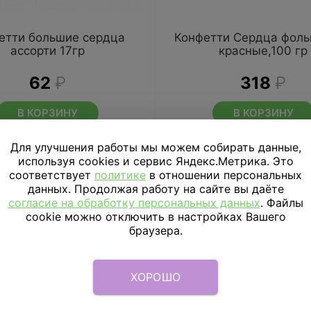
етти большие сердца
Конфетти Сердца фоль
ассорти 17гр
красные,100 гр
62
₽
318
₽
В КОРЗИНУ
В КОРЗИНУ
Для улучшения работы мы можем собирать данные,
используя cookies и сервис Яндекс.Метрика. Это
соответствует
политике
в отношении персональных
данных. Продолжая работу на сайте вы даёте
согласие на обработку персональных данных
. Файлы
cookie можно отключить в настройках Вашего
-33%
браузера.
ХОРОШО