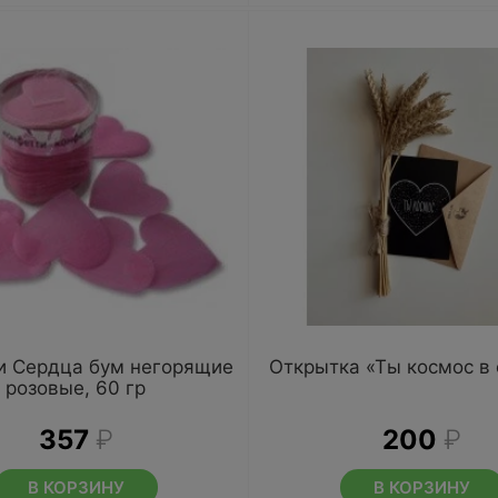
и Сердца бум негорящие
Открытка «Ты космос в
розовые, 60 гр
357
₽
200
₽
В КОРЗИНУ
В КОРЗИНУ