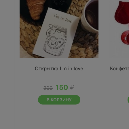
Открытка I m in love
Конфетт
150
₽
200
В КОРЗИНУ