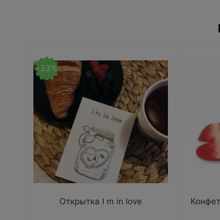
-33%
Открытка I m in love
Конфет