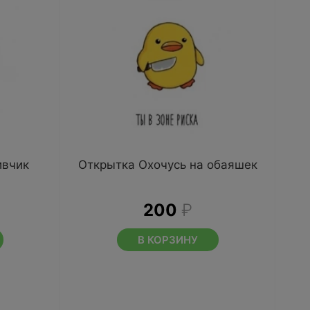
ивчик
Открытка Охочусь на обаяшек
200
₽
В КОРЗИНУ