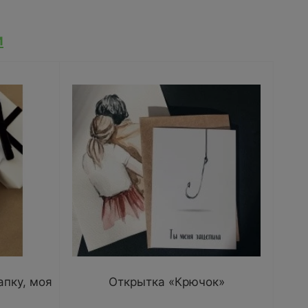
и
пку, моя
Открытка «Крючок»