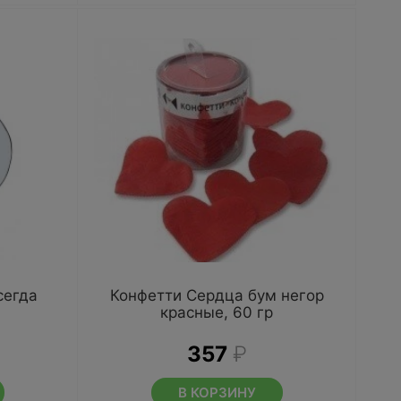
сегда
Конфетти Сердца бум негор
красные, 60 гр
357
₽
В КОРЗИНУ