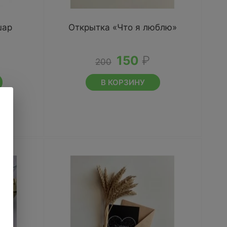
шар
Открытка «Что я люблю»
150
₽
200
В КОРЗИНУ