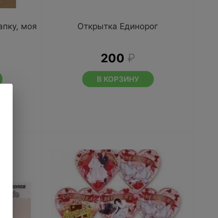
пку, моя
Открытка Единорог
200
₽
В КОРЗИНУ