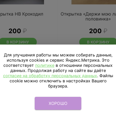
рытка HB Крокодил
Открытка «Держи мою ла
половинка»
200
₽
200
₽
В КОРЗИНУ
В КОРЗИНУ
Для улучшения работы мы можем собирать данные,
используя cookies и сервис Яндекс.Метрика. Это
соответствует
политике
в отношении персональных
данных. Продолжая работу на сайте вы даёте
согласие на обработку персональных данных
. Файлы
cookie можно отключить в настройках Вашего
браузера.
ХОРОШО