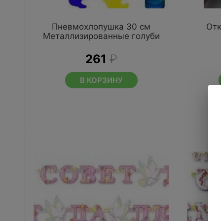
Пневмохлопушка 30 см
Отк
Металлизированные голуби
261
₽
В КОРЗИНУ