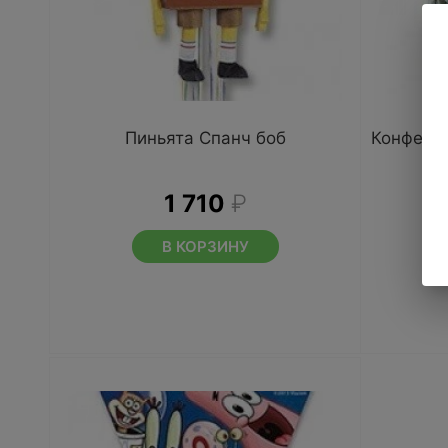
Пиньята Спанч боб
Конфетти
1 710
₽
В КОРЗИНУ