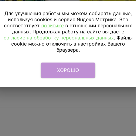
Для улучшения работы мы можем собирать данные,
используя cookies и сервис Яндекс.Метрика. Это
соответствует
политике
в отношении персональных
данных. Продолжая работу на сайте вы даёте
согласие на обработку персональных данных
. Файлы
 Губка Боб, 3 вида, 34 гр
Тарелки Губка Боб квад
cookie можно отключить в настройках Вашего
штук
браузера.
99
₽
206
₽
ХОРОШО
В КОРЗИНУ
В КОРЗИНУ