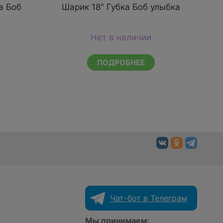
а Боб
Шарик 18" Губка Боб улыбка
Шар
Нет в наличии
ПОДРОБНЕЕ
Чат-бот в Телеграм
Мы принимаем: