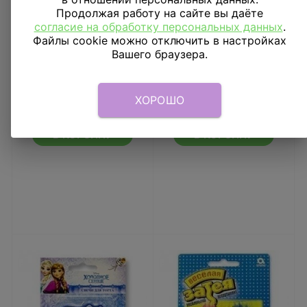
Продолжая работу на сайте вы даёте
согласие на обработку персональных данных
.
Файлы cookie можно отключить в настройках
Вашего браузера.
Свеча цифра Шарик 9
Свеча цифра Шарик
5 см
25 см
ХОРОШО
57
₽
57
₽
В КОРЗИНУ
В КОРЗИНУ