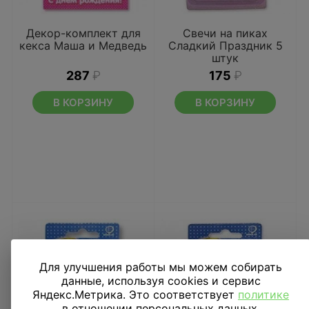
Декор-комплект для
Свечи на пиках
кекса Маша и Медведь
Сладкий Праздник 5
штук
287
₽
175
₽
В КОРЗИНУ
В КОРЗИНУ
Для улучшения работы мы можем собирать
данные, используя cookies и сервис
Яндекс.Метрика. Это соответствует
политике
в отношении персональных данных.