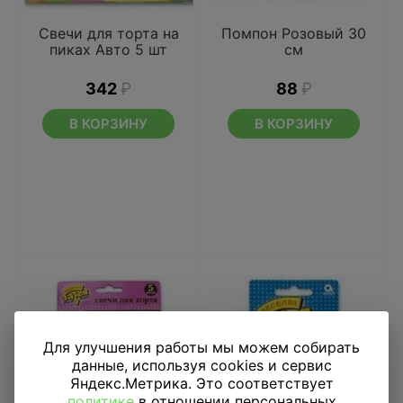
Свечи для торта на
Помпон Розовый 30
пиках Авто 5 шт
см
342
₽
88
₽
В КОРЗИНУ
В КОРЗИНУ
Для улучшения работы мы можем собирать
данные, используя cookies и сервис
Яндекс.Метрика. Это соответствует
политике
в отношении персональных