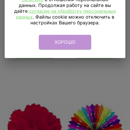
данных. Продолжая работу на сайте вы
даёте
согласие на обработку персональных
данных
. Файлы cookie можно отключить в
настройках Вашего браузера.
Свечи на пиках
Свеча цифра 67см
Сладкий Праздник 5
штук
ХОРОШО
175
₽
92
₽
В КОРЗИНУ
В КОРЗИНУ