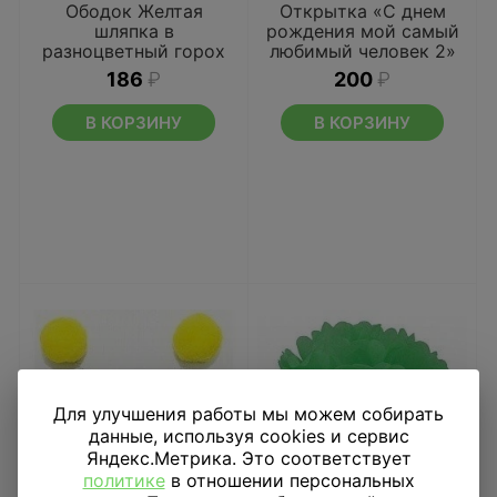
Ободок Желтая
Открытка «С днем
шляпка в
рождения мой самый
разноцветный горох
любимый человек 2»
186
₽
200
₽
В КОРЗИНУ
В КОРЗИНУ
Для улучшения работы мы можем собирать
данные, используя cookies и сервис
Яндекс.Метрика. Это соответствует
политике
в отношении персональных