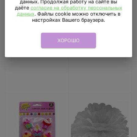
данных. Продолжая работу на сайте вы
даёте
согласие на обработку персональных
данных
. Файлы cookie можно отключить в
Ободок с рожками
Помпон Зеленый 20
настройках Вашего браузера.
Желтые шары на
см
пружинке
60
₽
60
₽
ХОРОШО
В КОРЗИНУ
В КОРЗИНУ