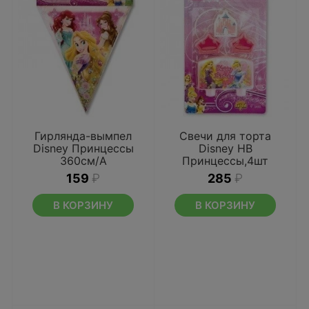
Гирлянда-вымпел
Свечи для торта
Disney Принцессы
Disney HB
360см/А
Принцессы,4шт
159
₽
285
₽
В КОРЗИНУ
В КОРЗИНУ