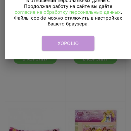
в отношении персональных данных.
Продолжая работу на сайте вы даёте
согласие на обработку персональных данных
.
Файлы cookie можно отключить в настройках
Вашего браузера.
Скатерть Принцессы и
Тарелки большие
зверушки, 1,2*1,8 м
Принцессы и
зверушки
ХОРОШО
513
₽
193
₽
В КОРЗИНУ
В КОРЗИНУ