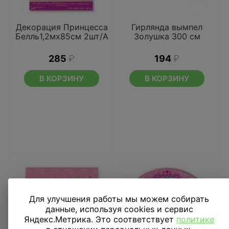
Декорация Принцесса
Гирлянда вымпел
Белль1,2мх85см 2шт/А
Золушка 300 см
285
₽
194
₽
В КОРЗИНУ
В КОРЗИНУ
Для улучшения работы мы можем собирать
данные, используя cookies и сервис
Яндекс.Метрика. Это соответствует
политике