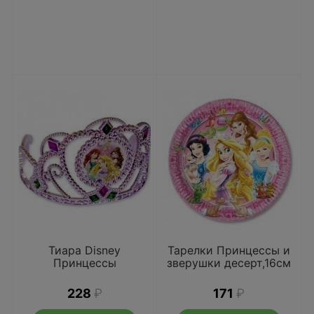
Тиара Disney
Тарелки Принцессы и
Принцессы
зверушки десерт,16см
228
₽
171
₽