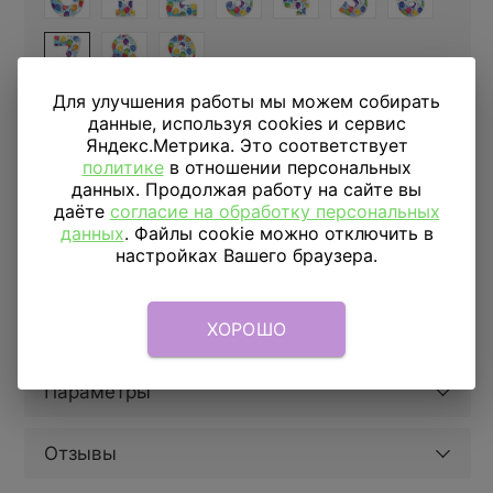
Для улучшения работы мы можем собирать
данные, используя cookies и сервис
Купить в 1 клик
Яндекс.Метрика. Это соответствует
политике
в отношении персональных
данных. Продолжая работу на сайте вы
ДОСТАВКА
даёте
согласие на обработку персональных
ПО МОСКВЕ
данных
. Файлы cookie можно отключить в
Доставка в пределах МКАД
настройках Вашего браузера.
590 руб.
от 1 часа
Доставка за МКАД
690 руб.+ 50 руб/км.
от 1 часа
Скидка подписчикам
5%
ХОРОШО
Параметры
Отзывы