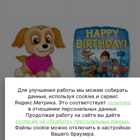
Для улучшения работы мы можем собирать
Шар фигура Щенок в
Шар 18" HB Щенячий
данные, используя cookies и сервис
розовом Скай
патруль квадрат
Яндекс.Метрика. Это соответствует
политике
в отношении персональных данных.
1 232
₽
485
₽
Продолжая работу на сайте вы даёте
согласие на обработку персональных данных
.
В КОРЗИНУ
В КОРЗИНУ
Файлы cookie можно отключить в настройках
Вашего браузера.