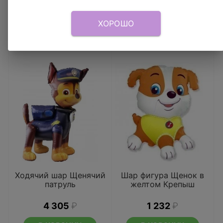
ХОРОШО
Ходячий шар Щенячий
Шар фигура Щенок в
патруль
желтом Крепыш
4 305
₽
1 232
₽