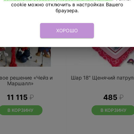
cookie можно отключить в настройках Вашего
браузера.
ХОРОШО
вое решение «Чейз и
Шар 18" Щенячий патрул
Маршалл»
11 115
₽
485
₽
В КОРЗИНУ
В КОРЗИНУ