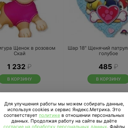
игура Щенок в розовом
Шар 18" Щенячий патрул
Скай
голубое
1 232
₽
485
₽
В КОРЗИНУ
В КОРЗИНУ
Для улучшения работы мы можем собирать данные,
используя cookies и сервис Яндекс.Метрика. Это
соответствует
политике
в отношении персональных
данных. Продолжая работу на сайте вы даёте
согласие на обработку персональных данных
. Файлы