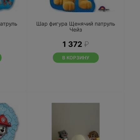
атруль
Шар фигура Щенячий патруль
Чейз
1 372
₽
В КОРЗИНУ