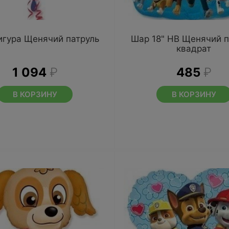
игура Щенячий патруль
Шар 18" HB Щенячий п
квадрат
1 094
₽
485
₽
В КОРЗИНУ
В КОРЗИНУ