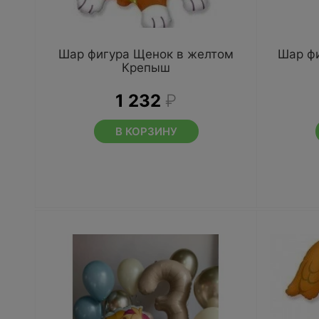
Шар фигура Щенок в желтом
Шар ф
Крепыш
1 232
₽
В КОРЗИНУ