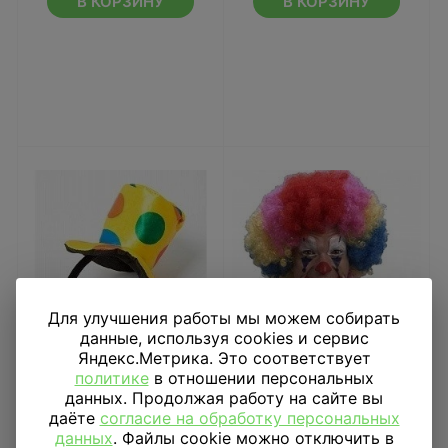
В КОРЗИНУ
В КОРЗИНУ
Для улучшения работы мы можем собирать
данные, используя cookies и сервис
Яндекс.Метрика. Это соответствует
политике
в отношении персональных
Ободок Желтая
Парик Клоун, цветной
данных. Продолжая работу на сайте вы
шляпка в
даёте
согласие на обработку персональных
разноцветный горох
данных
. Файлы cookie можно отключить в