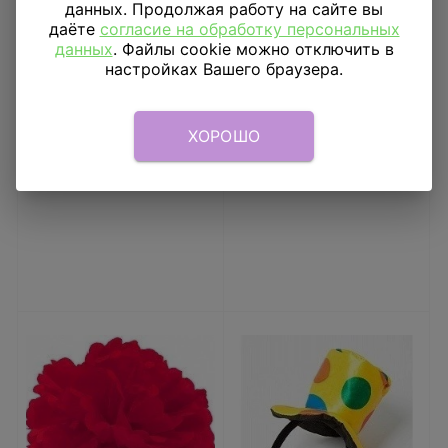
данных. Продолжая работу на сайте вы
даёте
согласие на обработку персональных
данных
. Файлы cookie можно отключить в
Диск Белый 41 см
Помпон Сиреневый 30
настройках Вашего браузера.
см
92
₽
88
₽
ХОРОШО
В КОРЗИНУ
В КОРЗИНУ