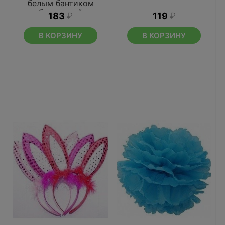
белым бантиком
блестящий
183
₽
119
₽
В КОРЗИНУ
В КОРЗИНУ