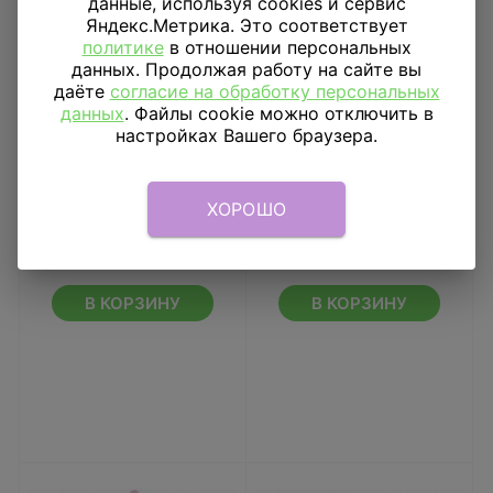
данные, используя cookies и сервис
Яндекс.Метрика. Это соответствует
политике
в отношении персональных
данных. Продолжая работу на сайте вы
даёте
согласие на обработку персональных
данных
. Файлы cookie можно отключить в
настройках Вашего браузера.
Парик Блондинка,
Парик Каре, синий
ХОРОШО
кудрявые волосы
660
₽
523
₽
В КОРЗИНУ
В КОРЗИНУ