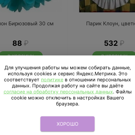
он Бирюзовый 30 см
Парик Клоун, цвет
88
₽
532
₽
В КОРЗИНУ
В КОРЗИНУ
Для улучшения работы мы можем собирать данные,
используя cookies и сервис Яндекс.Метрика. Это
соответствует
политике
в отношении персональных
данных. Продолжая работу на сайте вы даёте
согласие на обработку персональных данных
. Файлы
cookie можно отключить в настройках Вашего
браузера.
ХОРОШО