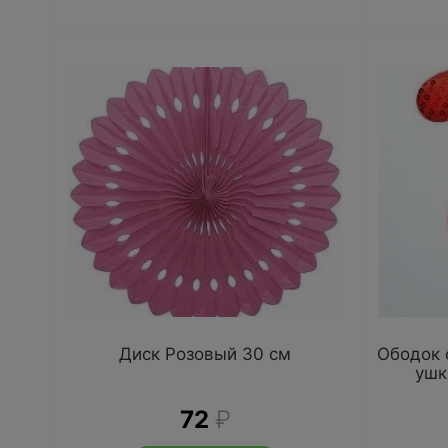
Диск Розовый 30 см
Ободок 
ушк
72
₽