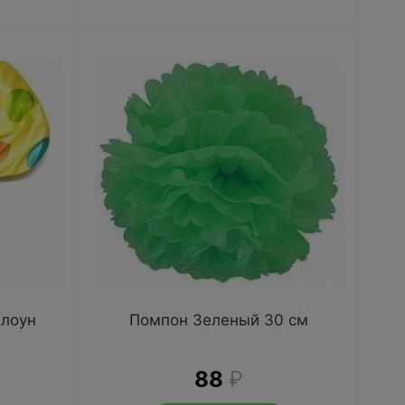
Клоун
Помпон Зеленый 30 см
88
₽