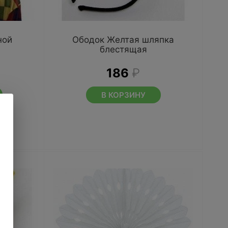
ной
Ободок Желтая шляпка
блестящая
186
₽
В КОРЗИНУ