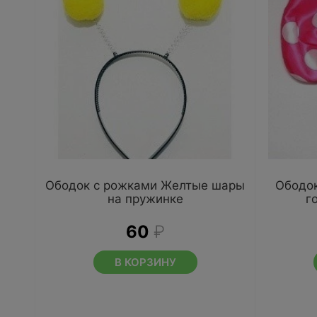
Ободок с рожками Желтые шары
Ободок
на пружинке
г
60
₽
В КОРЗИНУ