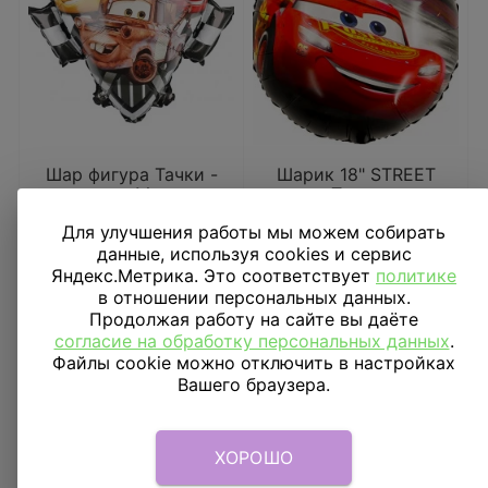
Шар фигура Тачки -
Шарик 18" STREET
тягач Мэтр
Тачки
Для улучшения работы мы можем собирать
1 045
₽
355
₽
данные, используя cookies и сервис
Яндекс.Метрика. Это соответствует
политике
В КОРЗИНУ
В КОРЗИНУ
в отношении персональных данных.
Продолжая работу на сайте вы даёте
согласие на обработку персональных данных
.
Файлы cookie можно отключить в настройках
Вашего браузера.
ХОРОШО