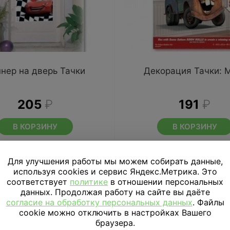
нер на дверь Тачки
Декорация Тачки: 
205
₽
191
₽
В КОРЗИНУ
В КОРЗИНУ
Для улучшения работы мы можем собирать данные,
используя cookies и сервис Яндекс.Метрика. Это
соответствует
политике
в отношении персональных
данных. Продолжая работу на сайте вы даёте
согласие на обработку персональных данных
. Файлы
cookie можно отключить в настройках Вашего
браузера.