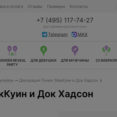
вка и оплата
Отзывы
Примеры
Контакты
+7 (495) 117-74-27
Доставляем круглосуточно
Telegram
MAX
GENDER REVEAL
ДЛЯ ДЕВУШКИ
ДЛЯ МУЖЧИНЫ
23 ФЕВРАЛЯ
PARTY
аклейки
Декорация Тачки: МакКуин и Док Хадсон
кКуин и Док Хадсон