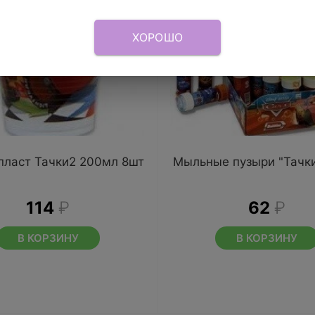
ХОРОШО
пласт Тачки2 200мл 8шт
Мыльные пузыри "Тачки
114
₽
62
₽
В КОРЗИНУ
В КОРЗИНУ