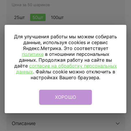
Цена за 50 шариков
25шт
50шт
100шт
Купить в 1 клик
Для улучшения работы мы можем собирать
данные, используя cookies и сервис
Яндекс.Метрика. Это соответствует
политике
в отношении персональных
ДОСТАВКА
ПО МОСКВЕ
данных. Продолжая работу на сайте вы
даёте
согласие на обработку персональных
Доставка в пределах МКАД
590 руб.
от 1 часа
данных
. Файлы cookie можно отключить в
настройках Вашего браузера.
Доставка за МКАД
690 руб.+ 50 руб/км.
от 1 часа
Скидка подписчикам
5%
ХОРОШО
Параметры
Описание