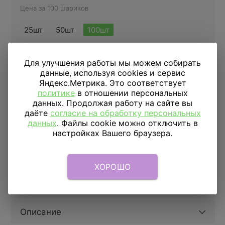
Цена за 100 шариков
25шт
50шт
100шт
Купить в 1 клик
Для улучшения работы мы можем собирать
данные, используя cookies и сервис
Яндекс.Метрика. Это соответствует
политике
в отношении персональных
ДОСТАВКА
ПО МОСКВЕ
данных. Продолжая работу на сайте вы
даёте
согласие на обработку персональных
Доставка в пределах МКАД
590 руб.
от 1 часа
данных
. Файлы cookie можно отключить в
настройках Вашего браузера.
Доставка за МКАД
690 руб.+ 50 руб/км.
от 1 часа
Скидка подписчикам
5%
ХОРОШО
Параметры
Описание