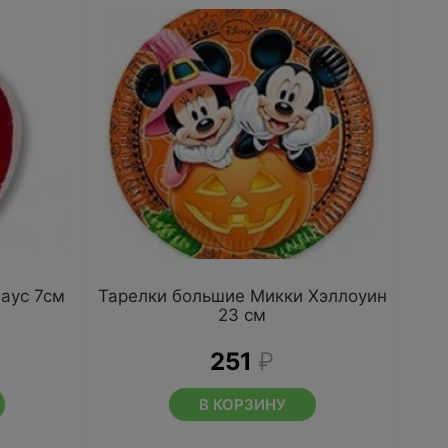
аус 7см
Тарелки большие Микки Хэллоуин
23 см
251
₽
В КОРЗИНУ