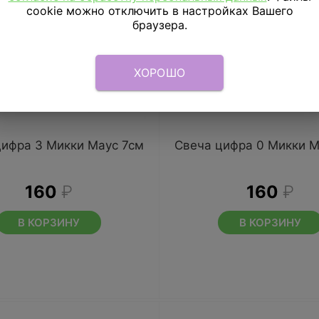
cookie можно отключить в настройках Вашего
браузера.
ХОРОШО
цифра 3 Микки Маус 7см
Свеча цифра 0 Микки М
160
₽
160
₽
В КОРЗИНУ
В КОРЗИНУ