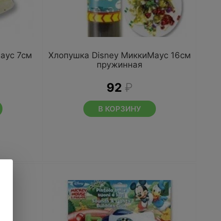
аус 7см
Хлопушка Disney МиккиМаус 16см
пружинная
92
₽
В КОРЗИНУ