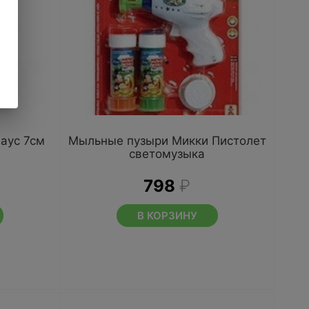
аус 7см
Мыльные пузыри Микки Пистолет
светомузыка
798
₽
В КОРЗИНУ