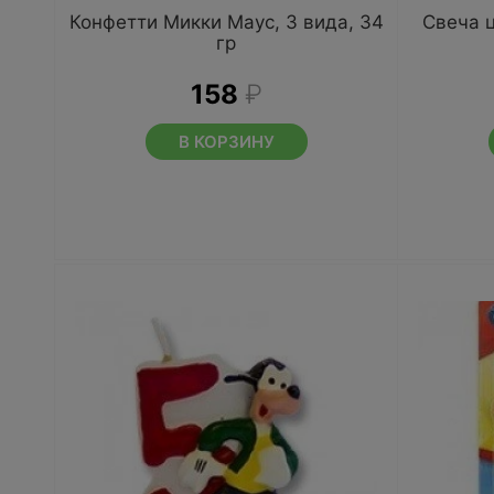
Конфетти Микки Маус, 3 вида, 34
Свеча 
гр
158
₽
В КОРЗИНУ