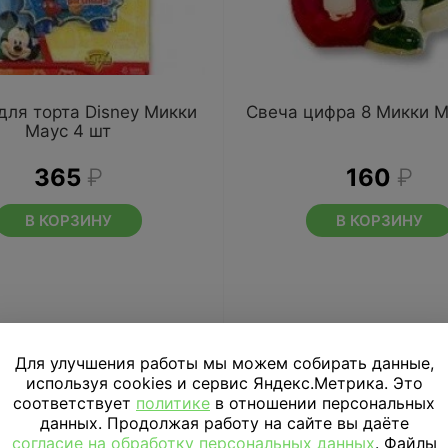
для торта Disney Микки
Свеча цифра 8 Микки М
Маус 4 шт
365
₽
160
₽
В КОРЗИНУ
В КОРЗИНУ
Для улучшения работы мы можем собирать данные,
используя cookies и сервис Яндекс.Метрика. Это
соответствует
политике
в отношении персональных
данных. Продолжая работу на сайте вы даёте
согласие на обработку персональных данных
. Файлы