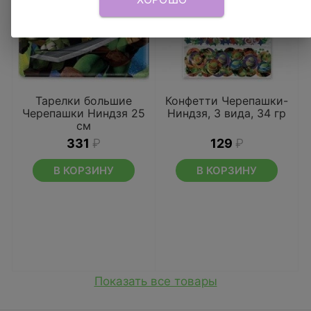
Тарелки большие
Конфетти Черепашки-
Черепашки Ниндзя 25
Ниндзя, 3 вида, 34 гр
см
331
₽
129
₽
В КОРЗИНУ
В КОРЗИНУ
Показать все товары