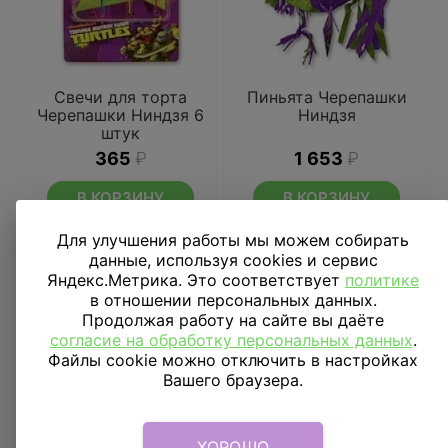
Свечи для торта
Пиньята Черепашки
Черепашки Ниндзя 6
Ниндзя
штук
365
₽
1 653
₽
В КОРЗИНУ
В КОРЗИНУ
Для улучшения работы мы можем собирать
данные, используя cookies и сервис
Яндекс.Метрика. Это соответствует
политике
в отношении персональных данных.
Продолжая работу на сайте вы даёте
согласие на обработку персональных данных
.
Файлы cookie можно отключить в настройках
Вашего браузера.
ХОРОШО