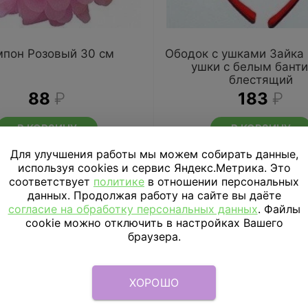
пон Розовый 30 см
Ободок с ушками Зайка
ушки с белым бант
блестящий
88
₽
183
₽
В КОРЗИНУ
В КОРЗИНУ
Для улучшения работы мы можем собирать данные,
используя cookies и сервис Яндекс.Метрика. Это
соответствует
политике
в отношении персональных
данных. Продолжая работу на сайте вы даёте
согласие на обработку персональных данных
. Файлы
cookie можно отключить в настройках Вашего
браузера.
ХОРОШО