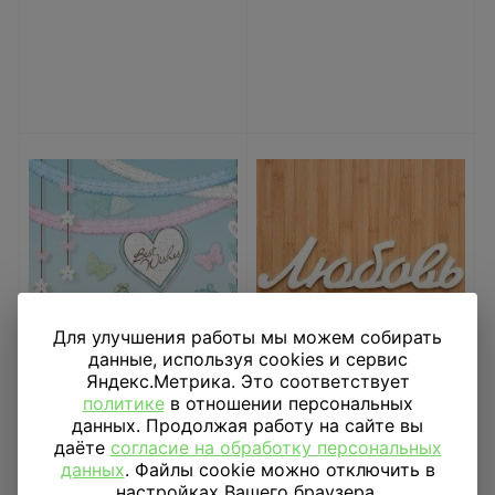
Для улучшения работы мы можем собирать
данные, используя cookies и сервис
Яндекс.Метрика. Это соответствует
политике
в отношении персональных
Набор декораций
Объемное слово-
данных. Продолжая работу на сайте вы
Свадьба
табличка Любовь
даёте
согласие на обработку персональных
данных
. Файлы cookie можно отключить в
2 873
₽
1 277
₽
настройках Вашего браузера.