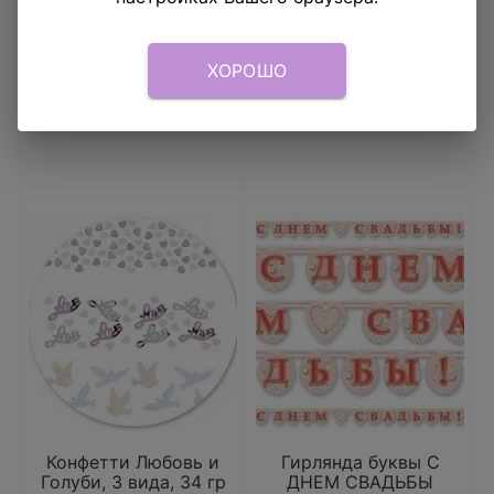
В КОРЗИНУ
В КОРЗИНУ
ХОРОШО
Конфетти Любовь и
Гирлянда буквы С
Голуби, 3 вида, 34 гр
ДНЕМ СВАДЬБЫ