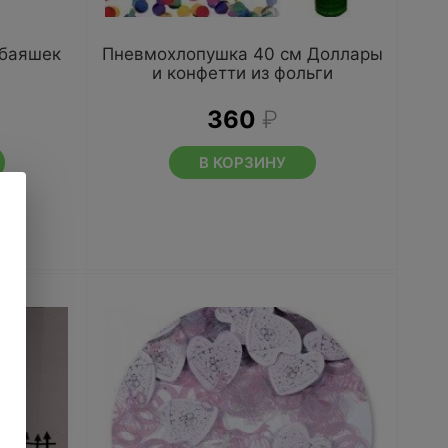
обаяшек
Пневмохлопушка 40 см Доллары
и конфетти из фольги
360
₽
В КОРЗИНУ