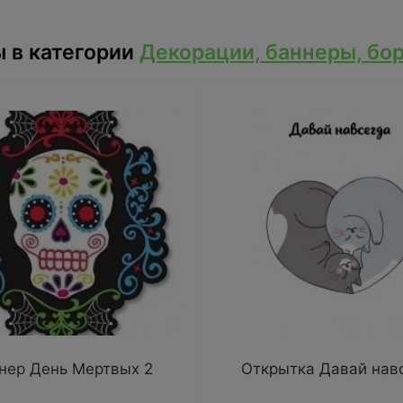
 в категории
Декорации, баннеры, бо
нер День Мертвых 2
Открытка Давай нав