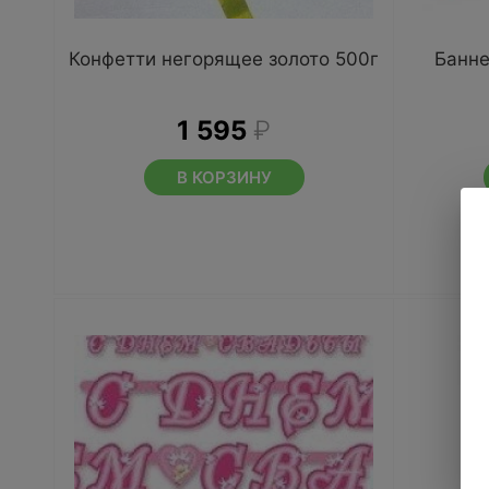
Конфетти негорящее золото 500г
Банне
1 595
₽
В КОРЗИНУ