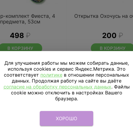
р-комплект Фиеста, 4
Открытка Охочусь на 
предмета, 53см
498
₽
200
₽
В КОРЗИНУ
В КОРЗИНУ
Для улучшения работы мы можем собирать данные,
используя cookies и сервис Яндекс.Метрика. Это
соответствует
политике
в отношении персональных
данных. Продолжая работу на сайте вы даёте
согласие на обработку персональных данных
. Файлы
cookie можно отключить в настройках Вашего
браузера.
ХОРОШО