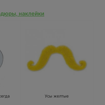
рдюры, наклейки
сегда
Усы желтые