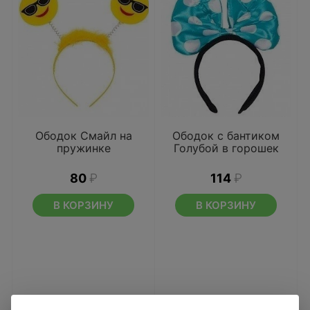
Ободок Смайл на
Ободок с бантиком
пружинке
Голубой в горошек
80
₽
114
₽
В КОРЗИНУ
В КОРЗИНУ