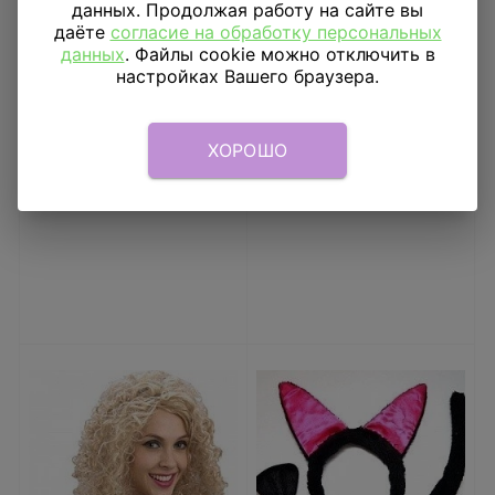
данных. Продолжая работу на сайте вы
даёте
согласие на обработку персональных
данных
. Файлы cookie можно отключить в
Ободок с бантиком
Помпон Розовый 20
настройках Вашего браузера.
Желтый в горошек
см
Большой
114
₽
60
₽
ХОРОШО
В КОРЗИНУ
В КОРЗИНУ