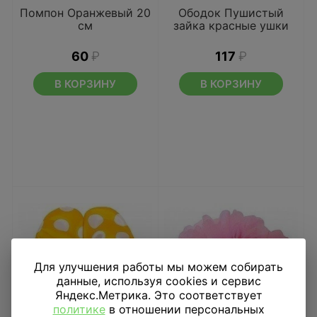
Помпон Оранжевый 20
Ободок Пушистый
см
зайка красные ушки
60
₽
117
₽
В КОРЗИНУ
В КОРЗИНУ
Для улучшения работы мы можем собирать
данные, используя cookies и сервис
Яндекс.Метрика. Это соответствует
политике
в отношении персональных