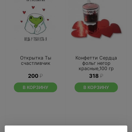
Открытка Ты
Конфетти Сердца
счастливчик
фольг негор
красные,100 гр
200
₽
318
₽
В КОРЗИНУ
В КОРЗИНУ