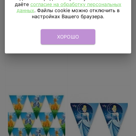
даёте
согласие на обработку персональных
данных
. Файлы cookie можно отключить в
Гирлянда вымпел
Гирлянда вымпел С ДР
настройках Вашего браузера.
Маленький пират 360
Лимпопо 200см
см
149
₽
137
₽
ХОРОШО
В КОРЗИНУ
В КОРЗИНУ