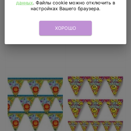
Самолеты Дисней 3 м
Медвежонок 180см
данных
. Файлы cookie можно отключить в
настройках Вашего браузера.
206
₽
149
₽
В КОРЗИНУ
В КОРЗИНУ
ХОРОШО