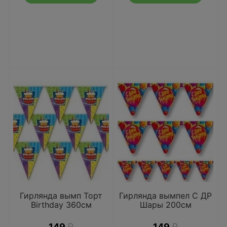
Гирлянда вымп Торт
Гирлянда вымпел С ДР
Birthday 360см
Шары 200см
149
₽
149
₽