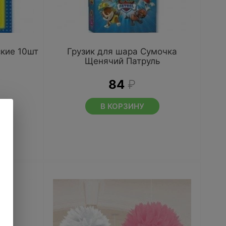
ские 10шт
Грузик для шара Сумочка
Щенячий Патруль
84
₽
В КОРЗИНУ