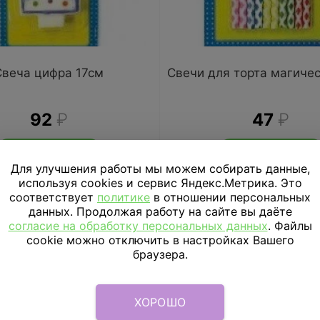
Свеча цифра 17см
Свечи для торта магиче
92
₽
47
₽
В КОРЗИНУ
В КОРЗИНУ
Для улучшения работы мы можем собирать данные,
используя cookies и сервис Яндекс.Метрика. Это
соответствует
политике
в отношении персональных
данных. Продолжая работу на сайте вы даёте
согласие на обработку персональных данных
. Файлы
cookie можно отключить в настройках Вашего
браузера.
ХОРОШО