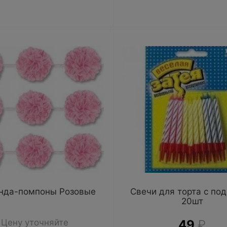
нда-помпоны Розовые
Свечи для торта с под
20шт
Цену уточняйте
49
₽