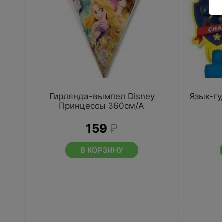
Гирлянда-вымпел Disney
Язык-гу
Принцессы 360см/А
159
₽
В КОРЗИНУ