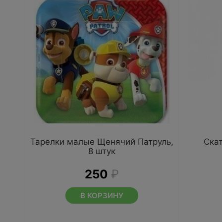
Тарелки малые Щенячий Патруль,
Ска
8 штук
250
₽
В КОРЗИНУ