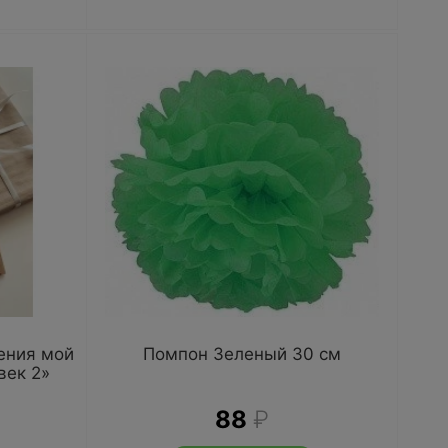
ения мой
Помпон Зеленый 30 см
век 2»
88
₽