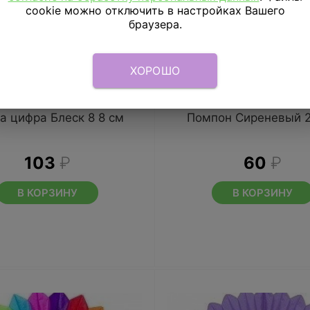
cookie можно отключить в настройках Вашего
браузера.
ХОРОШО
а цифра Блеск 8 8 см
Помпон Сиреневый 
103
₽
60
₽
В КОРЗИНУ
В КОРЗИНУ