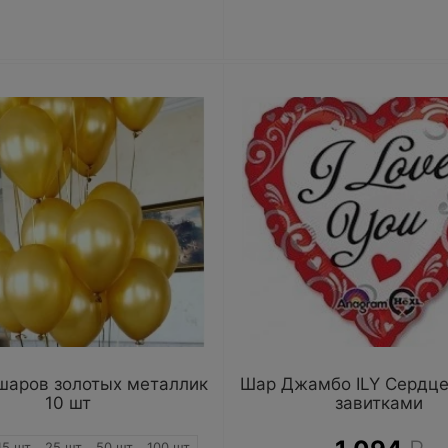
шаров золотых металлик
Шар Джамбо ILY Сердце
10 шт
завитками
15 шт
25 шт
50 шт
100 шт