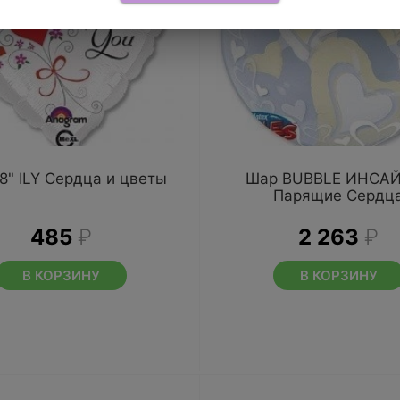
8" ILY Сердца и цветы
Шар BUBBLE ИНСА
Парящие Сердц
485
₽
2 263
₽
В КОРЗИНУ
В КОРЗИНУ