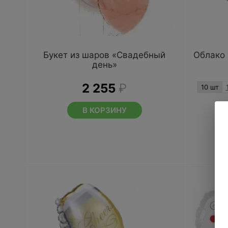
Букет из шаров «Свадебный
Облако
день»
2 255
₽
10 шт
В КОРЗИНУ