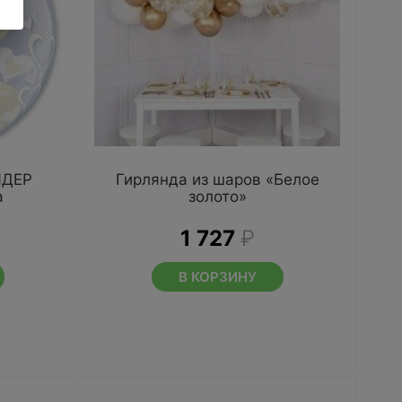
ЙДЕР
Гирлянда из шаров «Белое
а
золото»
1 727
₽
В КОРЗИНУ