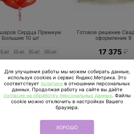
 шаров Сердца Премиум
Готовое решение Сва
Большие 10 шт
оформление 9
17 375
₽
15 шт
25 шт
50 шт
100 шт
5 900
₽
В КОРЗИНУ
Для улучшения работы мы можем собирать данные,
используя cookies и сервис Яндекс.Метрика. Это
В КОРЗИНУ
соответствует
политике
в отношении персональных
данных. Продолжая работу на сайте вы даёте
согласие на обработку персональных данных
. Файлы
cookie можно отключить в настройках Вашего
браузера.
ХОРОШО