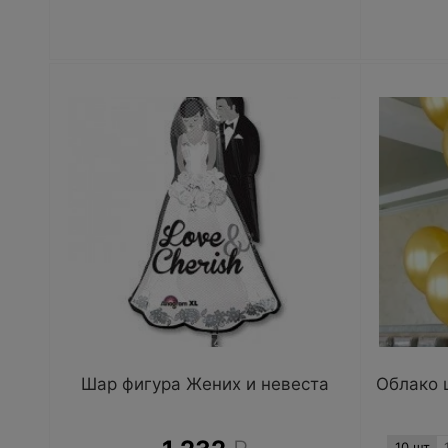
Шар фигура Жених и невеста
Облако 
10 шт