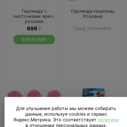
Гирлянда с
Гирлянда-помпоны
кисточками ярко-
Розовые
розовая
699
₽
Цену уточняйте
В КОРЗИНУ
Для улучшения работы мы можем собирать
данные, используя cookies и сервис
Яндекс.Метрика. Это соответствует
политике
в отношении персональных данных.