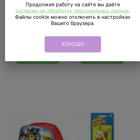
Продолжая работу на сайте вы даёте
согласие на обработку персональных данных
.
Файлы cookie можно отключить в настройках
Вашего браузера.
Гирлянда-помпоны
Значок Щенячий
Ярко-розовые, 2
Патруль с лентой
штуки
ХОРОШО
699
₽
149
₽
В КОРЗИНУ
В КОРЗИНУ