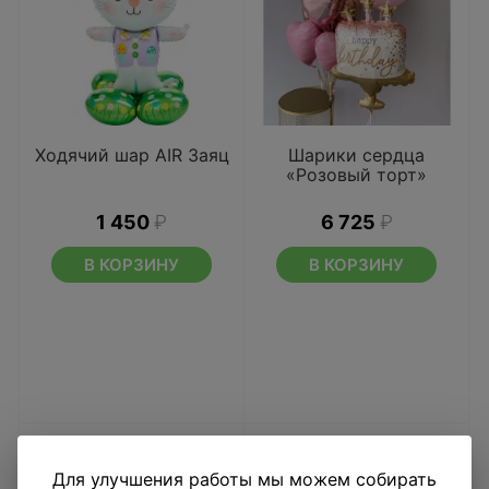
Ходячий шар AIR Заяц
Шарики сердца
«Розовый торт»
1 450
₽
6 725
₽
В КОРЗИНУ
В КОРЗИНУ
Для улучшения работы мы можем собирать