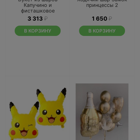
Капучино и
принцессы 2
фисташковое
мороженое
3 313
₽
1 650
₽
В КОРЗИНУ
В КОРЗИНУ