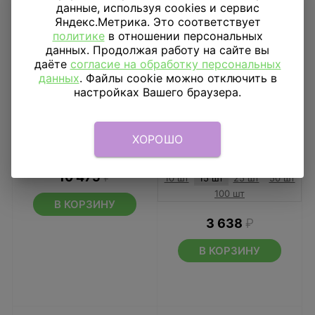
данные, используя cookies и сервис
Яндекс.Метрика. Это соответствует
политике
в отношении персональных
данных. Продолжая работу на сайте вы
даёте
согласие на обработку персональных
данных
. Файлы cookie можно отключить в
настройках Вашего браузера.
Готовое решение
Светящиеся Шары С
ХОРОШО
Свинка пеппа
Днем Рождения 15 шт
(постоянная
подсветка)
10 475
₽
10 шт
15 шт
25 шт
50 шт
100 шт
В КОРЗИНУ
3 638
₽
В КОРЗИНУ