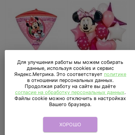
Для улучшения работы мы можем собирать
данные, используя cookies и сервис
Шар 3D АЛМАЗ 17"
Букет из шаров
Яндекс.Метрика. Это соответствует
политике
Минни G40
«Минни Маус»
в отношении персональных данных.
Продолжая работу на сайте вы даёте
1 314
₽
5 470
₽
согласие на обработку персональных данных
.
Файлы cookie можно отключить в настройках
В КОРЗИНУ
В КОРЗИНУ
Вашего браузера.
ХОРОШО