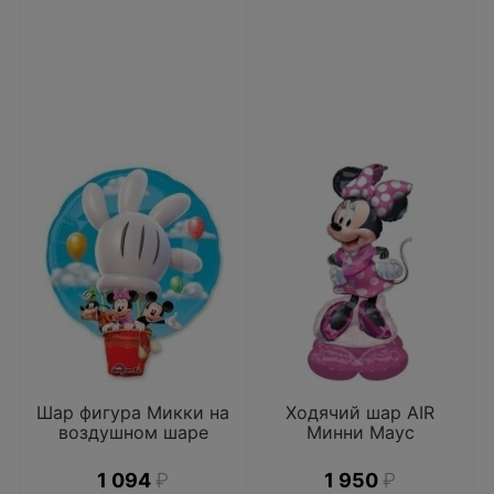
Шар фигура Микки на
Ходячий шар AIR
воздушном шаре
Минни Маус
1 094
₽
1 950
₽