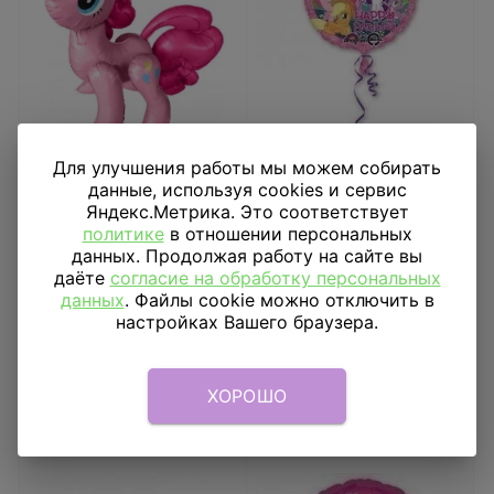
Для улучшения работы мы можем собирать
Ходячий шар My Little
Воздушный
данные, используя cookies и сервис
Pony Пинки Пай
фольгированный шар
Яндекс.Метрика. Это соответствует
My Little Pony
политике
в отношении персональных
2 350
₽
485
₽
данных. Продолжая работу на сайте вы
даёте
согласие на обработку персональных
В КОРЗИНУ
В КОРЗИНУ
данных
. Файлы cookie можно отключить в
настройках Вашего браузера.
ХОРОШО